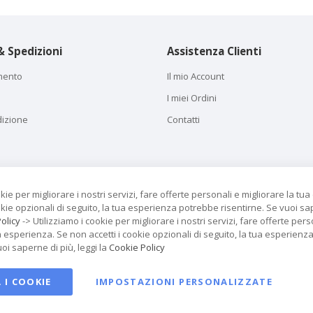
 Spedizioni
Assistenza Clienti
mento
Il mio Account
I miei Ordini
dizione
Contatti
okie per migliorare i nostri servizi, fare offerte personali e migliorare la tu
okie opzionali di seguito, la tua esperienza potrebbe risentirne. Se vuoi sa
olicy
-> Utilizziamo i cookie per migliorare i nostri servizi, fare offerte pers
a esperienza. Se non accetti i cookie opzionali di seguito, la tua esperien
uoi saperne di più, leggi la
Cookie Policy
 I COOKIE
IMPOSTAZIONI PERSONALIZZATE
TeloStore di ISIDE P.IVA IT04334170406 Tutti i diritti riservati. Sviluppato d