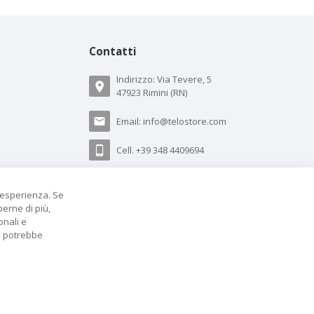
Contatti
Indirizzo: Via Tevere, 5
47923 Rimini (RN)
Email:
info@telostore.com
Cell.
+39 348 4409694
Whatsapp.
+39 348 4409694
a esperienza. Se
perne di più,
onali e
za potrebbe
a
ing. Loris Menghi