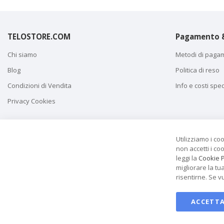
TELOSTORE.COM
Pagamento &
Chi siamo
Metodi di paga
Blog
Politica di reso
Condizioni di Vendita
Info e costi spe
Privacy Cookies
Utilizziamo i co
non accetti i co
leggi la
Cookie P
migliorare la tu
risentirne. Se v
ACCETTA
Copyright © 2017 