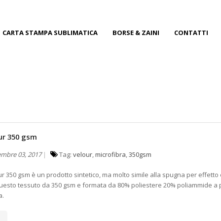
CARTA STAMPA SUBLIMATICA
BORSE & ZAINI
CONTATTI
our 350 gsm
embre 03, 2017
Tag:
velour
,
microfibra
,
350gsm
ur 350 gsm è un prodotto sintetico, ma molto simile alla spugna per effetto
uesto tessuto da 350 gsm e formata da 80% poliestere 20% poliammide a 
a.