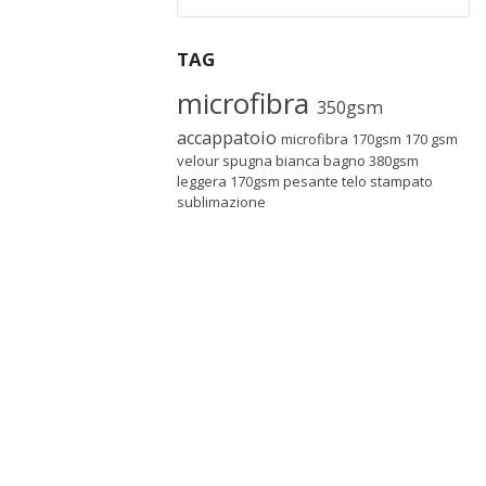
TAG
microfibra
350gsm
accappatoio
microfibra 170gsm
170 gsm
velour
spugna
bianca
bagno
380gsm
leggera
170gsm
pesante
telo
stampato
sublimazione