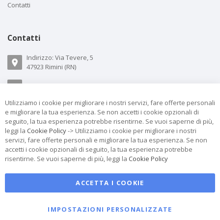
Contatti
Contatti
Indirizzo: Via Tevere, 5
47923 Rimini (RN)
Email:
info@telostore.com
Utilizziamo i cookie per migliorare i nostri servizi, fare offerte personali
Cell.
+39 348 4409694
e migliorare la tua esperienza. Se non accetti i cookie opzionali di
seguito, la tua esperienza potrebbe risentirne. Se vuoi saperne di più,
Whatsapp.
+39 348 4409694
leggi la
Cookie Policy
-> Utilizziamo i cookie per migliorare i nostri
servizi, fare offerte personali e migliorare la tua esperienza. Se non
accetti i cookie opzionali di seguito, la tua esperienza potrebbe
risentirne. Se vuoi saperne di più, leggi la
Cookie Policy
ACCETTA I COOKIE
IMPOSTAZIONI PERSONALIZZATE
Copyright © 2017 TeloStore di ISIDE P.IVA IT04334170406 Tutti i diritti