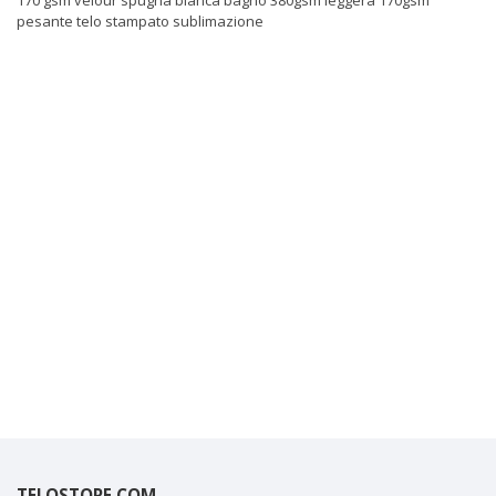
170 gsm
velour
spugna
bianca
bagno
380gsm
leggera
170gsm
pesante
telo
stampato
sublimazione
TELOSTORE.COM