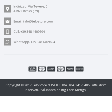
Indirizzo: Via Tevere, 5
47923 Rimini (RN)
Email:
info@telostore.com
Cell.
+39 348 4409694
Whatsapp.
+39 348 4409694
Copyright © 2017 TeloStore di ISIDE P.IVA IT04334170406 Tutti i diritti
riservati. Sviluppato da
ing. Loris Menghi
Utilizziamo i cookie per migliorare i nostri servizi, fare offerte personali
e migliorare la tua esperienza. Se non accetti i cookie opzionali di