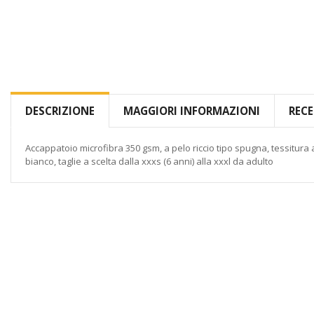
all'inizio
della
galleria
di
immagini
DESCRIZIONE
MAGGIORI INFORMAZIONI
RECE
Accappatoio microfibra 350 gsm, a pelo riccio tipo spugna, tessitura a
bianco, taglie a scelta dalla xxxs (6 anni) alla xxxl da adulto