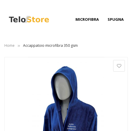
MICROFIBRA
SPUGNA
Home
Accappatoio microfibra 350 gsm
Vai
alla
fine
della
galleria
di
immagini