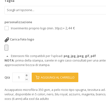
Taglia
personalizzazione
2,44 €
Inserimento proprio logo (min. 30pz)
+
Carica foto logo
Estensioni file compatibili per l'upload:
png, jpg, jpeg, gif, pdf
NOTA:
prima della stampa, sarete in ogni caso consultati per una ante
approvazione bozza di stampa.
Qtà
AGGIUNGI AL CARRELLO
Accappatoio microfibra 350 gsm, a pelo riccio tipo spugna, tessitura ad 
velour, disponibile in 5 colori, nero, blu royal, azzurro, magenta, bianco,
xxxs (6 anni) alla xxxl da adulto