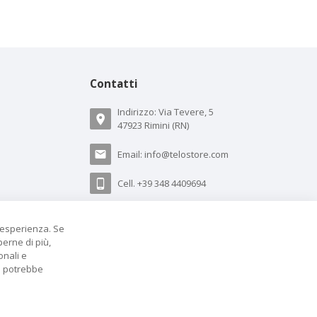
Contatti
Indirizzo: Via Tevere, 5
47923 Rimini (RN)
Email:
info@telostore.com
Cell.
+39 348 4409694
Whatsapp.
+39 348 4409694
a esperienza. Se
perne di più,
onali e
za potrebbe