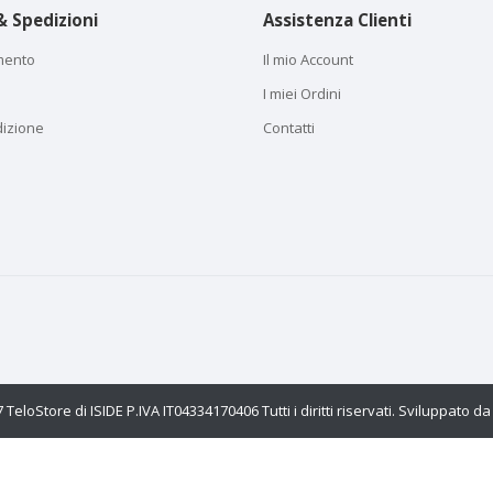
 Spedizioni
Assistenza Clienti
mento
Il mio Account
I miei Ordini
dizione
Contatti
TeloStore di ISIDE P.IVA IT04334170406 Tutti i diritti riservati. Sviluppato d
okie per migliorare i nostri servizi, fare offerte personali e migliorare la tu