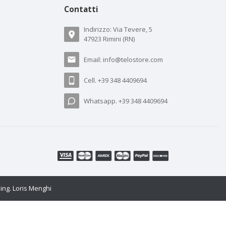
Contatti
Indirizzo: Via Tevere, 5
47923 Rimini (RN)
Email:
info@telostore.com
Cell.
+39 348 4409694
Whatsapp.
+39 348 4409694
a
ing. Loris Menghi
a esperienza. Se