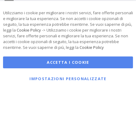
Email:
info@telostore.com
Utilizziamo i cookie per migliorare i nostri servizi, fare offerte personali
Cell.
+39 348 4409694
e migliorare la tua esperienza. Se non accetti i cookie opzionali di
seguito, la tua esperienza potrebbe risentirne. Se vuoi saperne di più,
Whatsapp.
+39 348 4409694
leggi la
Cookie Policy
-> Utilizziamo i cookie per migliorare i nostri
servizi, fare offerte personali e migliorare la tua esperienza. Se non
accetti i cookie opzionali di seguito, la tua esperienza potrebbe
risentirne. Se vuoi saperne di più, leggi la
Cookie Policy
ACCETTA I COOKIE
IMPOSTAZIONI PERSONALIZZATE
Copyright © 2017 TeloStore di ISIDE P.IVA IT04334170406 Tutti i diritti
riservati. Sviluppato da
ing. Loris Menghi